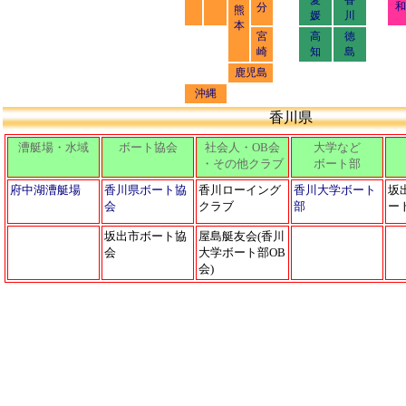
愛
香
和
分
熊
媛
川
本
宮
高
徳
崎
知
島
鹿児島
沖縄
香川県
漕艇場・水域
ボート協会
社会人・OB会
大学など
・その他クラブ
ボート部
府中湖漕艇場
香川県ボート協
香川ローイング
香川大学ボート
坂
会
クラブ
部
ー
坂出市ボート協
屋島艇友会(香川
会
大学ボート部OB
会)