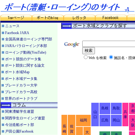
ボート水域とクラブを探す
ニュース
Facebook JARA
全国高体連ローイング専門部
JARAパラローイング本部
ローイング動画(YouTube)
Web を検索
施設名・団
ボート競技のデータ集
ボート競技に関する論文
ボート水域Map
ボート水域データ集
ブレードカラー大学
ブレードカラー高校
世界のボートクラブ
コラム
京
島根
鳥取
都
関東漕艇学生連盟
山
兵
口
庫
関西学生ローイング連盟
大
福岡
広島
岡山
今治造船ボート部
阪
長
佐
戸田公園Facebook
崎
賀
大